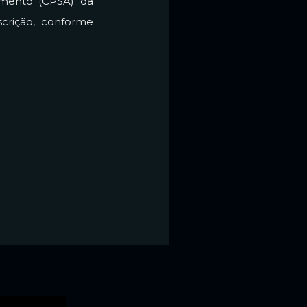
mento (CPSA) da
scrição, conforme