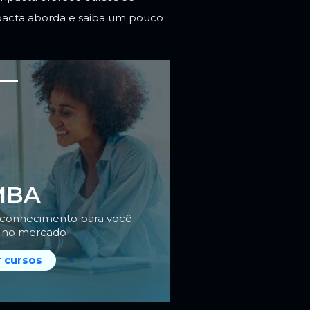
pacta aborda e saiba um pouco
MBA
e conhecimento para você
r no mercado
r cursos